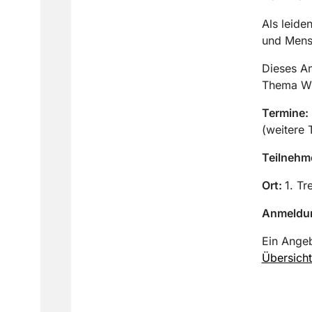
Als leide
und Mens
Dieses An
Thema Wi
Termine:
(weitere 
Teilnehm
Ort:
1. Tr
Anmeldun
Ein Angeb
Übersich