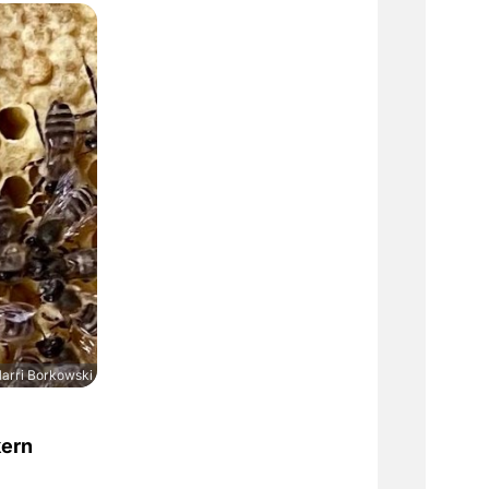
arri Borkowski
kern