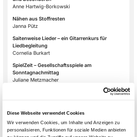
Anne Hartwig-Borkowski
Nähen aus Stoffresten
Janna Pütz
Saitenweise Lieder – ein Gitarrenkurs für
Liedbegleitung
Cornelia Burkart
SpielZeit – Gesellschaftsspiele am
Sonntagnachmittag
Juliane Metzmacher
Von Bienen und der Leidenschaft zu imkern
Harri Borkowski
Von der Leiste zum Kreuz – Kreatives mit Holz
Diese Webseite verwendet Cookies
Gerd Borchers
Wir verwenden Cookies, um Inhalte und Anzeigen zu
personalisieren, Funktionen für soziale Medien anbieten
Zuhören – Musik bewusst genießen