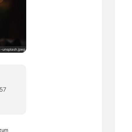
unsplash.jpeg
657
 zum