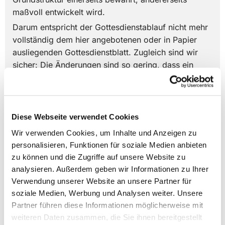
maßvoll entwickelt wird.
Darum entspricht der Gottesdienstablauf nicht mehr
vollständig dem hier angebotenen oder in Papier
ausliegenden Gottesdienstblatt. Zugleich sind wir
sicher: Die Änderungen sind so gering, dass ein
Mitfeiern sicherlich leicht möglich ist. Auch beim
Gottesdienst macht Übung den Meister (oder die
Meisterin).
Diese Webseite verwendet Cookies
Wir verwenden Cookies, um Inhalte und Anzeigen zu
personalisieren, Funktionen für soziale Medien anbieten
zu können und die Zugriffe auf unsere Website zu
analysieren. Außerdem geben wir Informationen zu Ihrer
Verwendung unserer Website an unsere Partner für
hier klicken
soziale Medien, Werbung und Analysen weiter. Unsere
Partner führen diese Informationen möglicherweise mit
weiteren Daten zusammen, die Sie ihnen bereitgestellt