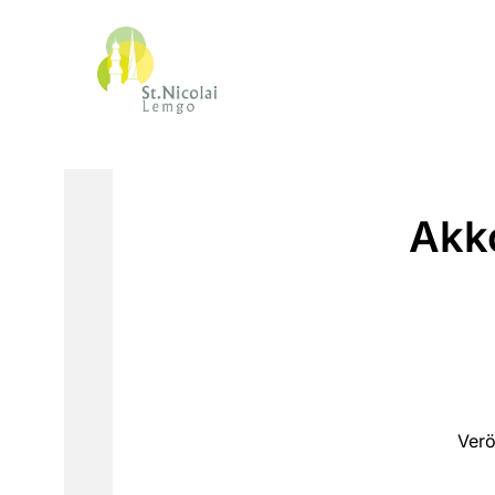
Akk
Verö