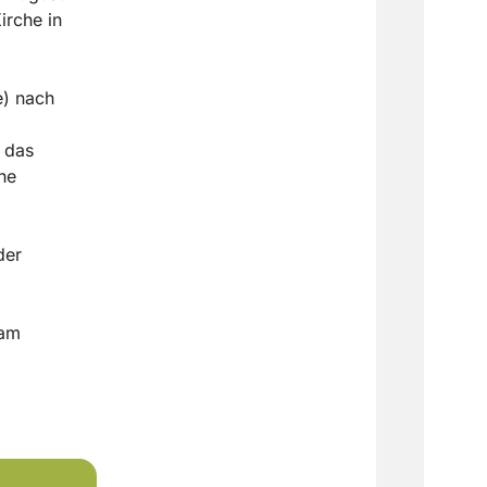
irche in
e) nach
 das
he
der
 am