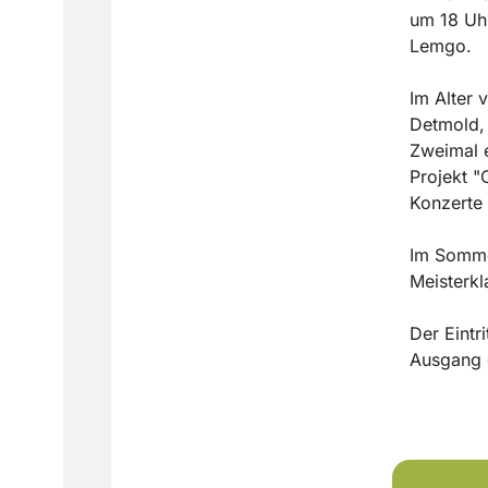
um 18 Uhr
Lemgo.
Im Alter 
Detmold, 
Zweimal e
Projekt "
Konzerte 
Im Somme
Meisterk
Der Eintr
Ausgang 