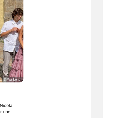
© Warkentin
Nicolai
ar und