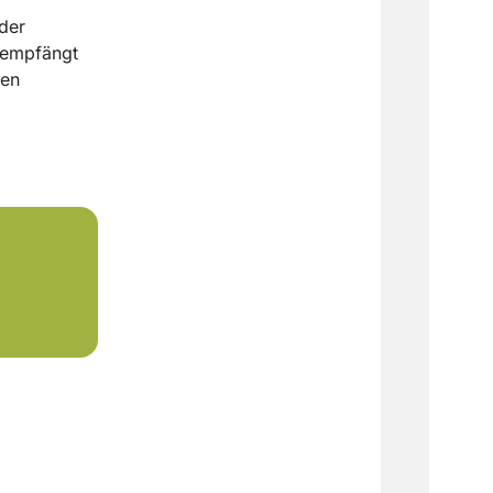
der
n empfängt
nen