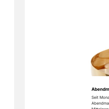
Abendma
Seit Mona
Abendmah
Mittelgan