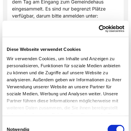
dem Tag am Eingang zum Gemeindehaus
eingesammelt. Es sind nur begrenzt Plätze
verfügbar, darum bitte anmelden unter:
https://forms.churchdesk.com/f...
Diese Webseite verwendet Cookies
Wir verwenden Cookies, um Inhalte und Anzeigen zu
personalisieren, Funktionen für soziale Medien anbieten
Dies könnte Sie auch
zu können und die Zugriffe auf unsere Website zu
interessieren
analysieren. Außerdem geben wir Informationen zu Ihrer
Verwendung unserer Website an unsere Partner für
soziale Medien, Werbung und Analysen weiter. Unsere
Partner führen diese Informationen möglicherweise mit
weiteren Daten zusammen, die Sie ihnen bereitgestellt
haben oder die sie im Rahmen Ihrer Nutzung der Dienste
gesammelt haben.
Einwilligungsauswahl
Notwendig