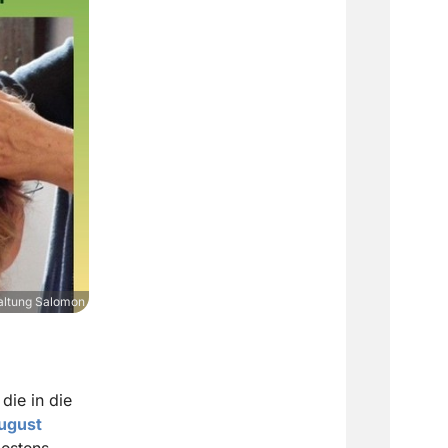
altung Salomon
die in die
ugust
destens