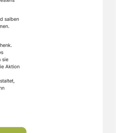
d salben
hmen.
chenk.
es
 sie
ie Aktion
taltet,
nn