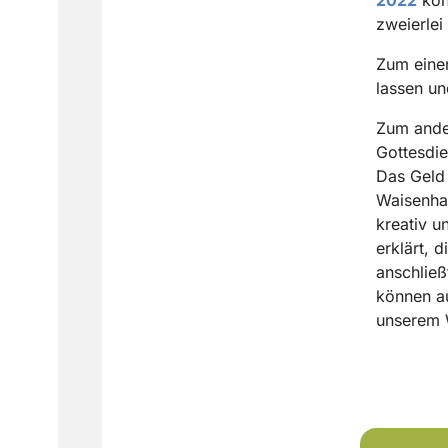
zweierlei
Zum eine
lassen u
Zum ande
Gottesdi
Das Geld 
Waisenha
kreativ u
erklärt, 
anschließ
können au
unserem W