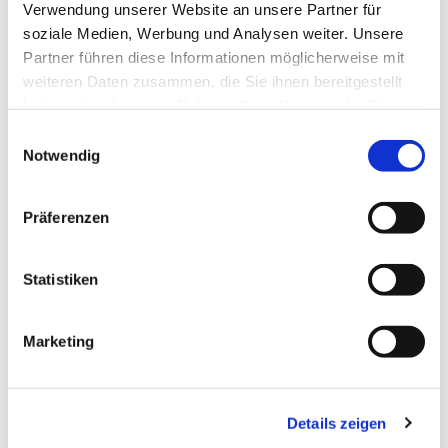
Verwendung unserer Website an unsere Partner für
soziale Medien, Werbung und Analysen weiter. Unsere
Partner führen diese Informationen möglicherweise mit
weiteren Daten zusammen, die Sie ihnen bereitgestellt
haben oder die sie im Rahmen Ihrer Nutzung der Dienste
Dies könnte Sie auch
gesammelt haben.
interessieren
Einwilligungsauswahl
Notwendig
Präferenzen
Statistiken
Marketing
Details zeigen