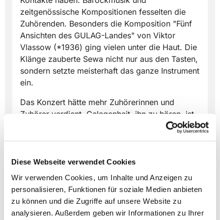
Kontakte haben. Barockmusik und
zeitgenössische Kompositionen fesselten die
Zuhörenden. Besonders die Komposition "Fünf
Ansichten des GULAG-Landes" von Viktor
Vlassow (*1936) ging vielen unter die Haut. Die
Klänge zauberte Sewa nicht nur aus den Tasten,
sondern setzte meisterhaft das ganze Instrument
ein.
Das Konzert hätte mehr Zuhörerinnen und
Zuhörer verdient. Gelegenheit, ihn zu hören, ist
spätestens am
31. Oktober 2022
. An dem Tag
findet sein Prüfungskonzert an der
HfM Detmold
im Konzertsaal statt. Auf seiner Internetseite
http://vsevolodkhuotarinen.tilda.ws/
finden sich
Diese Webseite verwendet Cookies
weitere Informationen zur Person von Sewa,
Wir verwenden Cookies, um Inhalte und Anzeigen zu
seiner Biographie und seinen vielfältigen
personalisieren, Funktionen für soziale Medien anbieten
Auszeichnungen.
zu können und die Zugriffe auf unsere Website zu
analysieren. Außerdem geben wir Informationen zu Ihrer