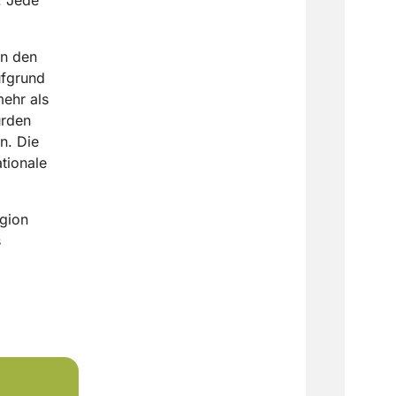
in den
ufgrund
ehr als
urden
n. Die
tionale
egion
s