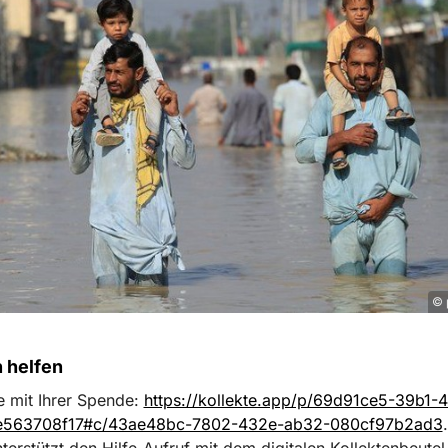
© 
 helfen
e mit Ihrer Spende:
https://kollekte.app/p/69d91ce5-39b1-
e563708f17#c/43ae48bc-7802-432e-ab32-080cf97b2ad3
nterstützt den Hilfe-Aufruf mit dem digitalen Kollektenbeutel