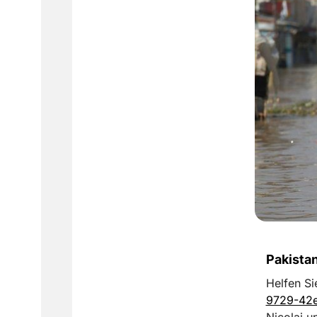
Pakistan
Helfen Si
9729-42
Nicolai u