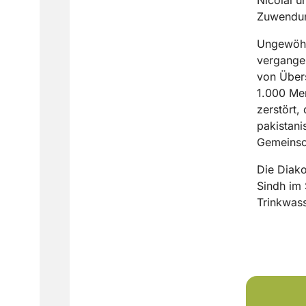
Zuwendung
Ungewöhnl
vergangen
von Über
1.000 Me
zerstört,
pakistani
Gemeinsch
Die Diako
Sindh im 
Trinkwass