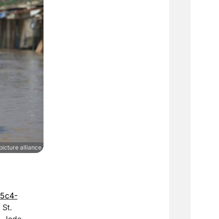
picture alliance
45c4-
. St.
. Jede