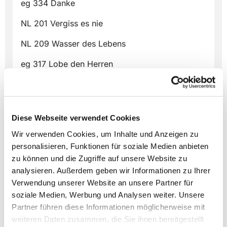
eg 334 Danke
NL 201 Vergiss es nie
NL 209 Wasser des Lebens
eg 317 Lobe den Herren
eg 289 Nun lob mein Seel den Herren
eg 171 Bewahre uns Gott
Diese Webseite verwendet Cookies
Wir verwenden Cookies, um Inhalte und Anzeigen zu
personalisieren, Funktionen für soziale Medien anbieten
zu können und die Zugriffe auf unsere Website zu
analysieren. Außerdem geben wir Informationen zu Ihrer
Dies könnte Sie auch
Verwendung unserer Website an unsere Partner für
soziale Medien, Werbung und Analysen weiter. Unsere
interessieren
Partner führen diese Informationen möglicherweise mit
weiteren Daten zusammen, die Sie ihnen bereitgestellt