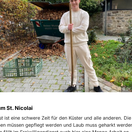
© Dr.
m St. Nicolai
t ist eine schwere Zeit für den Küster und alle anderen. Die
hen müssen gepflegt werden und Laub muss geharkt werde
fällt im Freiwilligendienst auch hier eine Menge Arbeit an.