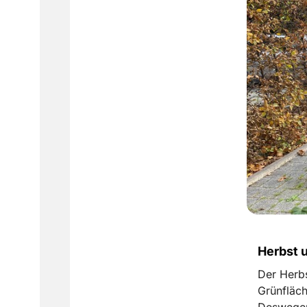
Herbst u
Der Herbs
Grünfläc
Deswegen 