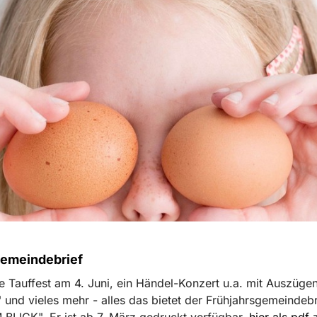
emeindebrief
 Tauffest am 4. Juni, ein Händel-Konzert u.a. mit Auszüge
 und vieles mehr - alles das bietet der Frühjahrsgemeindebri
M BLICK". Er ist ab 7. März gedruckt verfügbar,
hier als pdf
z