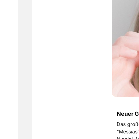
Neuer G
Das große
"Messias"
Nicolai I