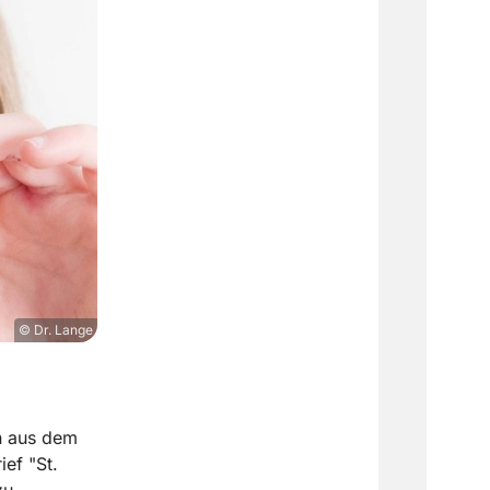
© Dr. Lange
n aus dem
ef "St.
u