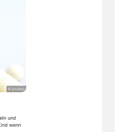
© pixabay
teln und
Kind wenn