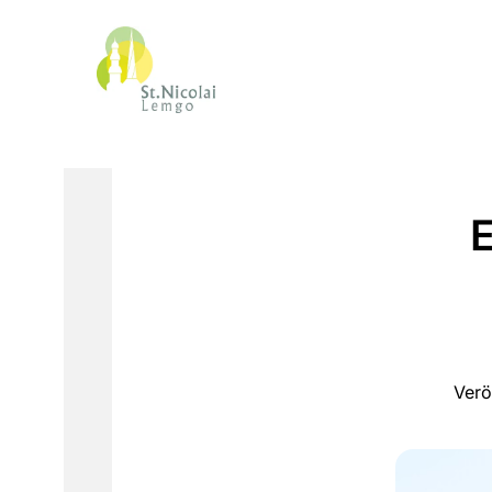
E
Verö