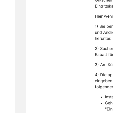
Eintritts
Hier wen
1) Sie be
und Andr
herunter.
2) Suche
Rabatt fü
3) Am Küs
4) Die a
eingeben.
folgende
Inst
Gehe
"Ein