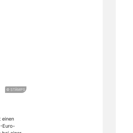
© STÄMPS
t einen
5-Euro-
 bei einer