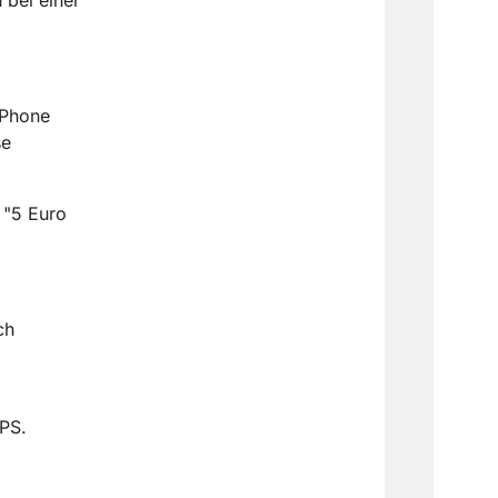
iPhone
se
 "5 Euro
ch
MPS.