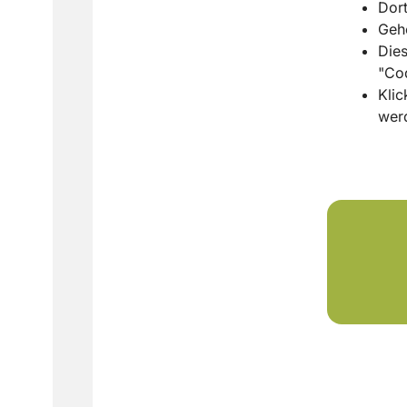
Dort
Gehe
Dies
"Cod
Klic
wer