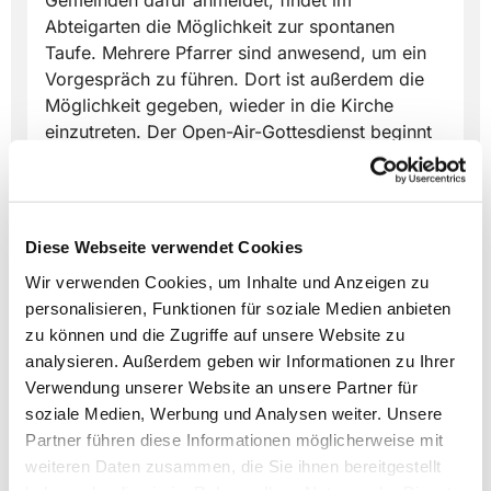
Gemeinden dafür anmeldet, findet im
Abteigarten die Möglichkeit zur spontanen
Taufe. Mehrere Pfarrer sind anwesend, um ein
Vorgespräch zu führen. Dort ist außerdem die
Möglichkeit gegeben, wieder in die Kirche
einzutreten. Der Open-Air-Gottesdienst beginnt
um 14 Uhr unter Mitwirkung aller Lemgoer
Stadtgemeinden. Alle Informationen auch online
auf
kirche-lemgo.de
.
Diese Webseite verwendet Cookies
Wir verwenden Cookies, um Inhalte und Anzeigen zu
personalisieren, Funktionen für soziale Medien anbieten
zu können und die Zugriffe auf unsere Website zu
analysieren. Außerdem geben wir Informationen zu Ihrer
Dies könnte Sie auch
Verwendung unserer Website an unsere Partner für
interessieren
soziale Medien, Werbung und Analysen weiter. Unsere
Partner führen diese Informationen möglicherweise mit
weiteren Daten zusammen, die Sie ihnen bereitgestellt