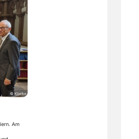
© Klocke
eiern. Am
 und