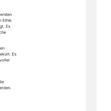
ersten
n Ethik
gt. Es
che
den
ekürt. Es
oller
ie
erden.