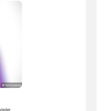
© fairtradede
wieder