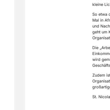
kleine Lic
So etwa d
Mal in Af
und Nachh
geht um 
Organisa
Die „Arbe
Einkommen
wird gem
Geschäfts
Zudem ist
Organisat
großartig
St. Nicola