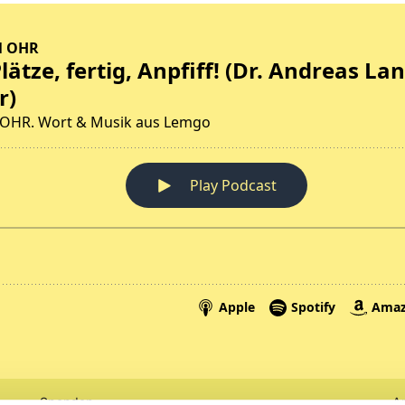
Spenden
A