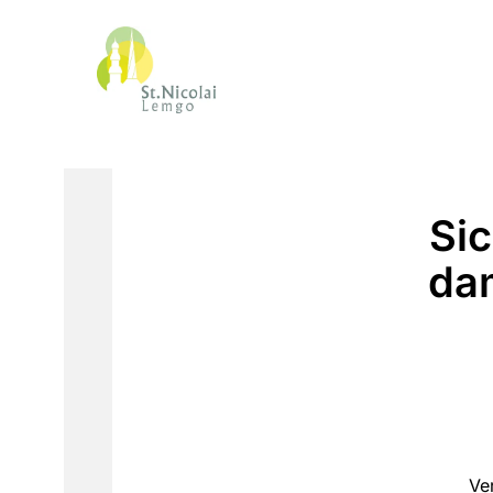
Sic
da
Ve