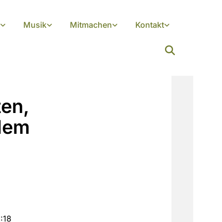
Musik
Mitmachen
Kontakt
ten,
dem
:18