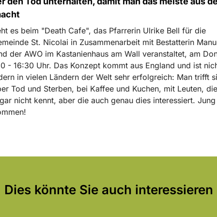
er den Tod unterhalten, damit man das meiste aus d
acht
t es beim "Death Cafe", das Pfarrerin Ulrike Bell für die
meinde St. Nicolai in Zusammenarbeit mit Bestatterin Manu
nd der AWO im Kastanienhaus am Wall veranstaltet, am Do
30 - 16:30 Uhr. Das Konzept kommt aus England und ist nich
dern in vielen Ländern der Welt sehr erfolgreich: Man trifft 
ber Tod und Sterben, bei Kaffee und Kuchen, mit Leuten, di
 gar nicht kennt, aber die auch genau dies interessiert. Jung 
lkommen!
Dies könnte Sie auch interessieren