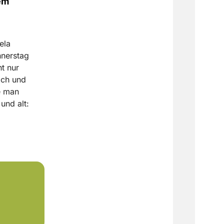
em
ela
nnerstag
t nur
sich und
e man
und alt: