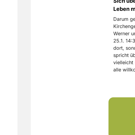
Sich üb
Leben m
Darum geh
Kirchenge
Werner u
25.1. 14:
dort, son
spricht ü
vielleicht
alle wil