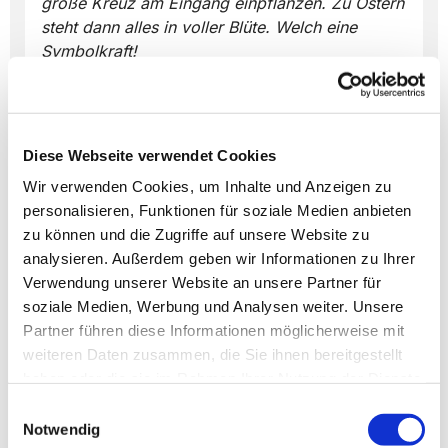
große Kreuz am Eingang einpflanzen. Zu Ostern
steht dann alles in voller Blüte. Welch eine
Symbolkraft!
Diese Webseite verwendet Cookies
Wir verwenden Cookies, um Inhalte und Anzeigen zu
Dies könnte Sie auch
personalisieren, Funktionen für soziale Medien anbieten
interessieren
zu können und die Zugriffe auf unsere Website zu
analysieren. Außerdem geben wir Informationen zu Ihrer
Verwendung unserer Website an unsere Partner für
soziale Medien, Werbung und Analysen weiter. Unsere
Partner führen diese Informationen möglicherweise mit
weiteren Daten zusammen, die Sie ihnen bereitgestellt
haben oder die sie im Rahmen Ihrer Nutzung der Dienste
gesammelt haben.
Einwilligungsauswahl
Notwendig