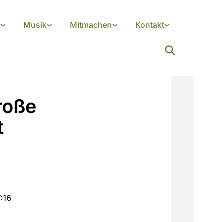
Musik
Mitmachen
Kontakt
roße
t
:16