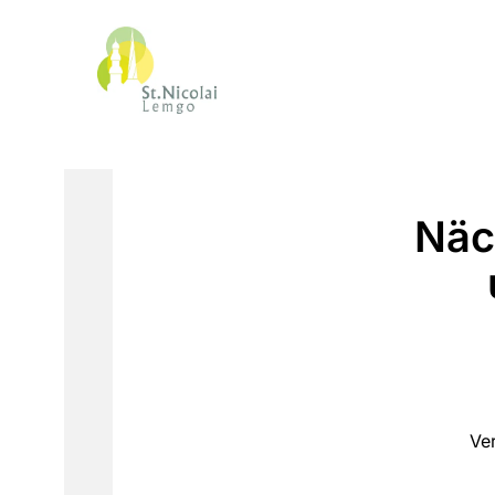
Näc
Ve