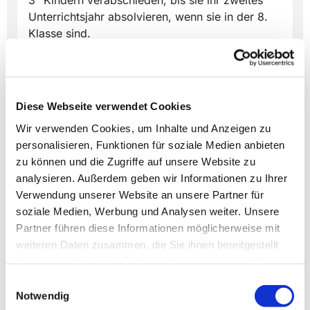
3" Kindern verabschieden, bis sie ihr zweites
Unterrichtsjahr absolvieren, wenn sie in der 8.
Klasse sind.
Diese Webseite verwendet Cookies
Wir verwenden Cookies, um Inhalte und Anzeigen zu
Dies könnte Sie auch
personalisieren, Funktionen für soziale Medien anbieten
interessieren
zu können und die Zugriffe auf unsere Website zu
analysieren. Außerdem geben wir Informationen zu Ihrer
Verwendung unserer Website an unsere Partner für
soziale Medien, Werbung und Analysen weiter. Unsere
Partner führen diese Informationen möglicherweise mit
weiteren Daten zusammen, die Sie ihnen bereitgestellt
haben oder die sie im Rahmen Ihrer Nutzung der Dienste
gesammelt haben.
Einwilligungsauswahl
Notwendig