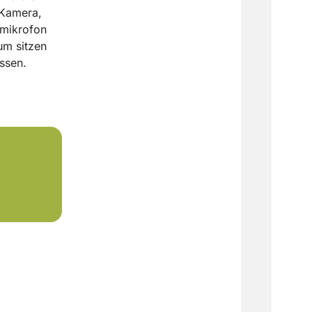
 Kamera,
kmikrofon
um sitzen
ssen.