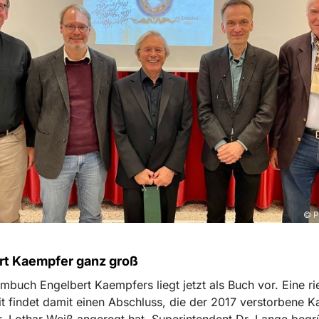
© P
rt Kaempfer ganz groß
buch Engelbert Kaempfers liegt jetzt als Buch vor. Eine ri
it findet damit einen Abschluss, die der 2017 verstorbene 
. Lothar Weiß angeregt hat. Superintendent Dr. Lange begr