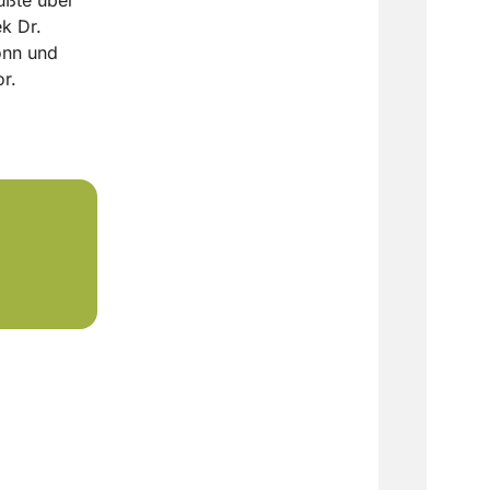
k Dr.
onn und
or.