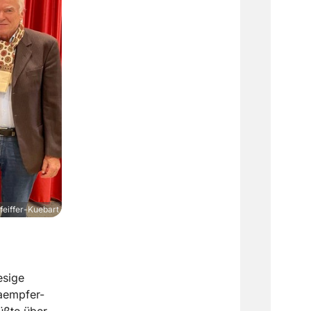
feiffer-Kuebart
esige
Kaempfer-
üßte über