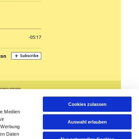
nregungen
tglied werden
Cookies zulassen
le Medien
ir
Auswahl erlauben
, Werbung
ren Daten