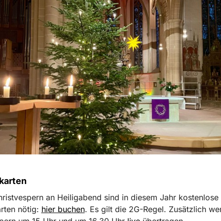
skarten
hristvespern an Heiligabend sind in diesem Jahr kostenlose
arten nötig:
hier buchen
. Es gilt die 2G-Regel. Zusätzlich we
spern um 15 Uhr und um 16.30 Uhr
live
übertragen.