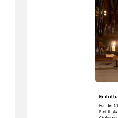
Eintritt
Für die C
Eintrittsk
Christve