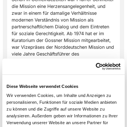
die Mission eine Herzensangelegenheit, und
zwar in einem für damalige Verhältnisse
modernen Verständnis von Mission als
partnerschaftlichem Dialog und dem Eintreten
für soziale Gerechtigkeit. Ab 1974 hat er im
Kuratorium der Gossner Mission mitgearbeitet,
war Vizepräses der Norddeutschen Mission und
viele Jahre Geschäftsführer des
lippischen Freundeskreises der Gossner
Mission. Zahlreiche Auslandsreisen führten ihn
nach Indien, Nepal, Togo und Ghana.
Er freut sich über Geburtstagspost an: Pfarrer
Diese Webseite verwendet Cookies
i.R. Wolf-Dieter Schmelter, Brunnenstr. 45,
Wir verwenden Cookies, um Inhalte und Anzeigen zu
32756 Detmold.
personalisieren, Funktionen für soziale Medien anbieten
zu können und die Zugriffe auf unsere Website zu
analysieren. Außerdem geben wir Informationen zu Ihrer
Verwendung unserer Website an unsere Partner für