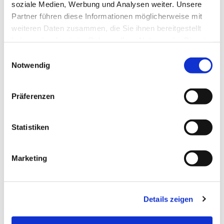
soziale Medien, Werbung und Analysen weiter. Unsere
Partner führen diese Informationen möglicherweise mit
Dies könnte Sie auch
weiteren Daten zusammen, die Sie ihnen bereitgestellt
haben oder die sie im Rahmen Ihrer Nutzung der Dienste
interessieren
gesammelt haben.
Einwilligungsauswahl
Notwendig
Präferenzen
Statistiken
Marketing
Details zeigen