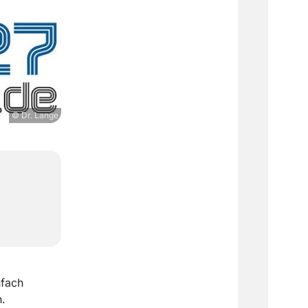
© Dr. Lange
nfach
.