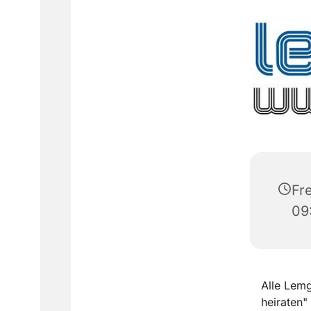
Fre
09
Alle Lemg
heiraten"