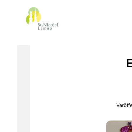
E
Veröff