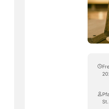
Fr
20
Pf
St.