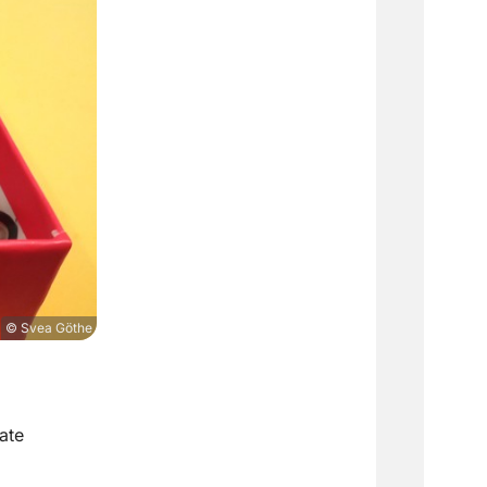
© Svea Göthe
ate