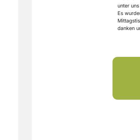
unter uns
Es wurden
Mittagsti
danken u