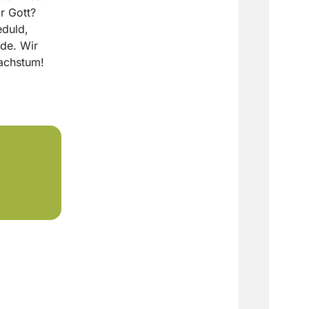
r Gott?
eduld,
ude. Wir
Wachstum!