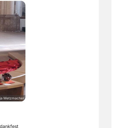
ja Metzmacher
edankfest