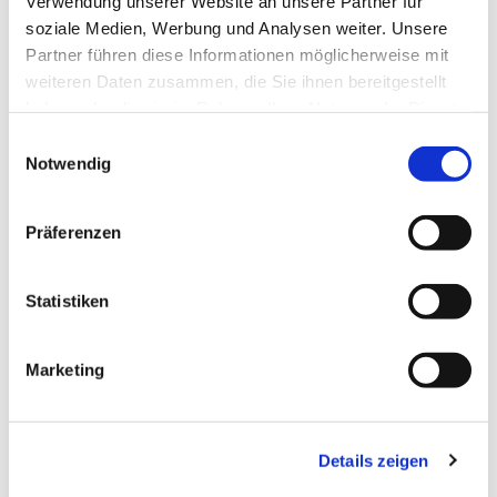
Verwendung unserer Website an unsere Partner für
soziale Medien, Werbung und Analysen weiter. Unsere
Partner führen diese Informationen möglicherweise mit
Dies könnte Sie auch
weiteren Daten zusammen, die Sie ihnen bereitgestellt
interessieren
haben oder die sie im Rahmen Ihrer Nutzung der Dienste
gesammelt haben.
Einwilligungsauswahl
Notwendig
Präferenzen
Statistiken
Marketing
Details zeigen