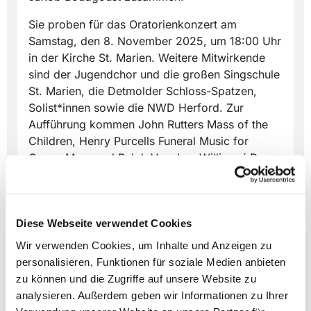
Sie proben für das Oratorienkonzert am
Samstag, den 8. November 2025, um 18:00 Uhr
in der Kirche St. Marien. Weitere Mitwirkende
sind der Jugendchor und die großen Singschule
St. Marien, die Detmolder Schloss-Spatzen,
Solist*innen sowie die NWD Herford. Zur
Aufführung kommen John Rutters Mass of the
Children, Henry Purcells Funeral Music for
Queen Mary und Ralph Vaughan Williams´ Dona
nobis pacem.
Karten sind erhältlich unter
www.marien-
lemgo.de/tickets
und im Büro der
Diese Webseite verwendet Cookies
MarienKantorei Lemgo.
Wir verwenden Cookies, um Inhalte und Anzeigen zu
personalisieren, Funktionen für soziale Medien anbieten
zu können und die Zugriffe auf unsere Website zu
analysieren. Außerdem geben wir Informationen zu Ihrer