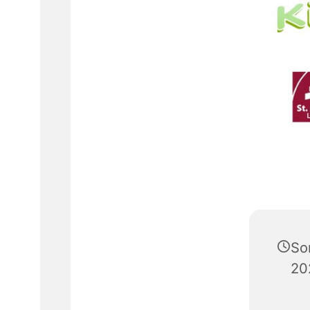
So
20