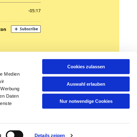
nregungen
Cookies zulassen
tglied werden
le Medien
ir
Auswahl erlauben
, Werbung
ren Daten
Nur notwendige Cookies
ienste
n
g
Details zeigen