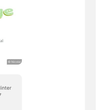
© Nicolai
inter
7