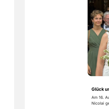
Glück u
Am 16. Au
Nicolai g