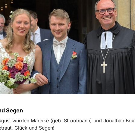
nd Segen
gust wurden Mareike (geb. Strootmann) und Jonathan Brune
etraut. Glück und Segen!