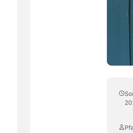
So
20
Pfa