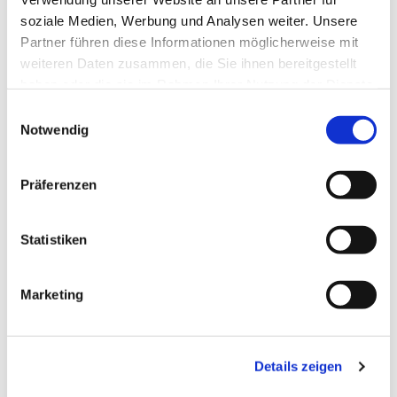
soziale Medien, Werbung und Analysen weiter. Unsere
Partner führen diese Informationen möglicherweise mit
weiteren Daten zusammen, die Sie ihnen bereitgestellt
Dies könnte Sie auch
haben oder die sie im Rahmen Ihrer Nutzung der Dienste
interessieren
gesammelt haben.
Einwilligungsauswahl
Notwendig
Präferenzen
Statistiken
Marketing
Details zeigen