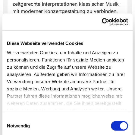
zeitgerechte Interpretationen klassischer Musik
mit moderner Konzertgestaltung zu verbinden.
Bei diesem Konzert ist freie Platzwahl. Es gibt
nur gute Plätze, denn das Orchester wird die
Werke an verschiedenen Stellen der Kirche
Diese Webseite verwendet Cookies
musizieren.
Wir verwenden Cookies, um Inhalte und Anzeigen zu
Tickets online auf
https://tickets.nicolai-
personalisieren, Funktionen für soziale Medien anbieten
lemgo.de/phg8p/
oder Abendkasse 17.30 Uhr
zu können und die Zugriffe auf unsere Website zu
im Gemeindebüro Papenstr. 16
analysieren. Außerdem geben wir Informationen zu Ihrer
Verwendung unserer Website an unsere Partner für
soziale Medien, Werbung und Analysen weiter. Unsere
Partner führen diese Informationen möglicherweise mit
weiteren Daten zusammen, die Sie ihnen bereitgestellt
haben oder die sie im Rahmen Ihrer Nutzung der Dienste
gesammelt haben.
Einwilligungsauswahl
Notwendig