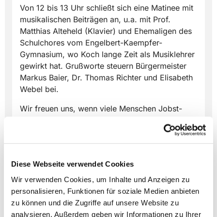
Von 12 bis 13 Uhr schließt sich eine Matinee mit
musikalischen Beiträgen an, u.a. mit Prof.
Matthias Alteheld (Klavier) und Ehemaligen des
Schulchores vom Engelbert-Kaempfer-
Gymnasium, wo Koch lange Zeit als Musiklehrer
gewirkt hat. Grußworte steuern Bürgermeister
Markus Baier, Dr. Thomas Richter und Elisabeth
Webel bei.
Wir freuen uns, wenn viele Menschen Jobst-
Hermann Koch dadurch ehren, dass sie an
diesem Vormittag am Festprogramm
teilnehmen.
Vielen Dank an alle, die mit einer Spende die
Diese Webseite verwendet Cookies
Kosten für die Kirchenmusik des Festtages
Wir verwenden Cookies, um Inhalte und Anzeigen zu
mittragen:
https://donate.churchdesk.com/...
personalisieren, Funktionen für soziale Medien anbieten
zu können und die Zugriffe auf unsere Website zu
analysieren. Außerdem geben wir Informationen zu Ihrer