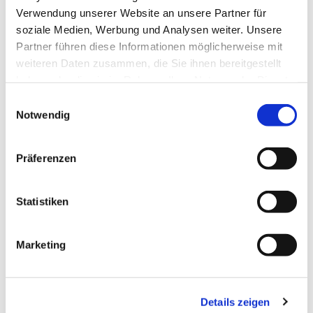
Verwendung unserer Website an unsere Partner für
soziale Medien, Werbung und Analysen weiter. Unsere
Partner führen diese Informationen möglicherweise mit
Dies könnte Sie auch
weiteren Daten zusammen, die Sie ihnen bereitgestellt
haben oder die sie im Rahmen Ihrer Nutzung der Dienste
interessieren
gesammelt haben.
Einwilligungsauswahl
Notwendig
Präferenzen
Statistiken
Marketing
Details zeigen