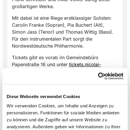
großartigen Werke.
Mit dabei ist eine Riege erstklassiger Solisten:
Carolin Franke (Sopran), Pia Buchert (Alt),
Simon Jass (Tenor) und Thomas Wittig (Bass).
Für den instrumentalen Part sorgt die
Nordwestdeutsche Philharmonie.
Tickets gibt es vorab im Gemeindebüro
Papenstraße 16 und unter
tickets.nicolai-
lemgo.de
. Die Abendkasse im Gemeindebüro
St. Nicolai gegenüber der Kirche ist ab 17.30
Uhr geöffnet. Inhaber der NRW-Ehrenamtskarte
erhalten 5 Euro Rabatt auf allen Plätzen.
Diese Webseite verwendet Cookies
Schüler/innen und Student/innen haben freien
Wir verwenden Cookies, um Inhalte und Anzeigen zu
Eintritt auf blauen und grünen Plätzen,
personalisieren, Funktionen für soziale Medien anbieten
benötigen aber auch eine Eintrittskarte.“
zu können und die Zugriffe auf unsere Website zu
analysieren. Außerdem geben wir Informationen zu Ihrer