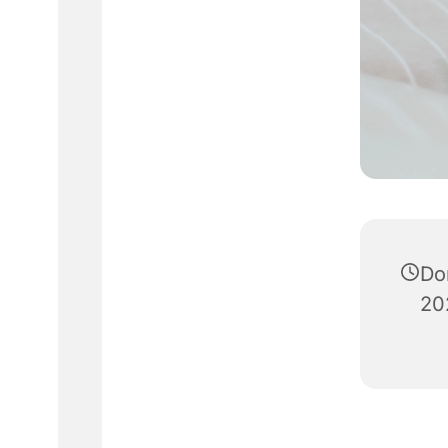
Don
20