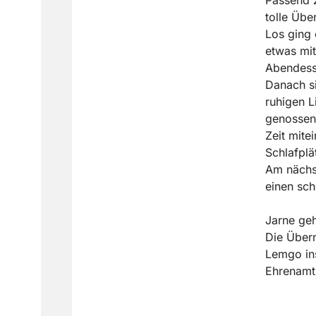
tolle Üb
Los ging 
etwas mi
Abendesse
Danach s
ruhigen L
genossen
Zeit mitei
Schlafplä
Am nächs
einen sch
Jarne geh
Die Übern
Lemgo ins
Ehrenamtl