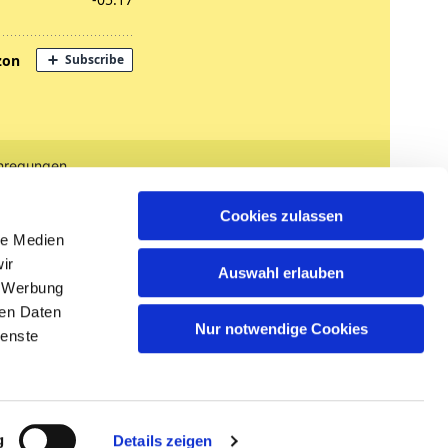
nregungen
tglied werden
Cookies zulassen
le Medien
ir
Auswahl erlauben
, Werbung
ren Daten
Nur notwendige Cookies
ienste
n
g
Details zeigen