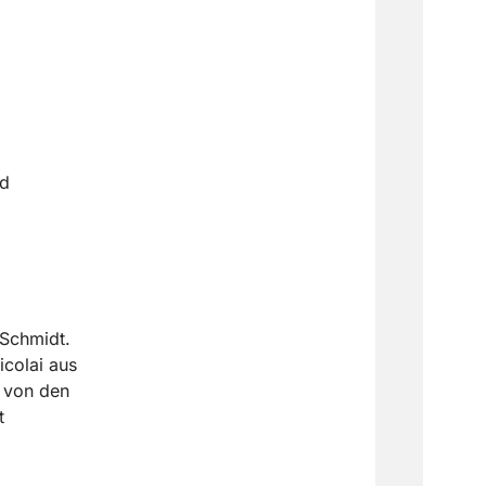
nd
 Schmidt.
colai aus
 von den
t