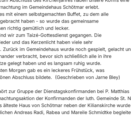
ernachtung im Gemeindehaus Schötmar erlebt.
es mit einem selbstgemachten Buffet, zu dem alle
tgebracht haben - so wurde das gemeinsame
n richtig gemütlich und lecker.
ind wir zum Taizé-Gottesdienst gegangen. Die
ieder und das Kerzenlicht haben viele sehr
. Zurück im Gemeindehaus wurde noch gespielt, gelacht u
nander verbracht, bevor sich schließlich alle in ihre
tze gelegt haben und es langsam ruhig wurde.
ten Morgen gab es ein leckeres Frühstück, was
önen Abschluss bildete. (Geschrieben von Jarne Bley)
ört zur Gruppe der Dienstagskonfirmanden bei P. Matthias
achtungsaktion der Konfirmanden der luth. Gemeinde St. Ni
 älteste Haus von Schötmar neben der Kilianskirche wurde
ichen Andreas Radi, Rabea und Mareile Schmidtke begleite