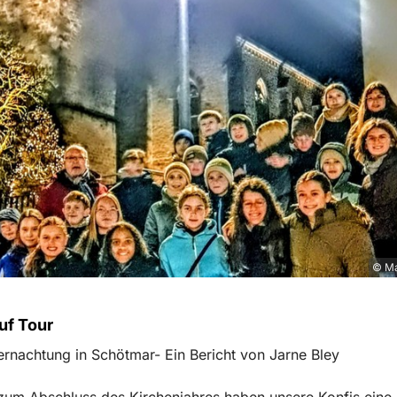
© Ma
uf Tour
rnachtung in Schötmar- Ein Bericht von Jarne Bley
um Abschluss des Kirchenjahres haben unsere Konfis eine