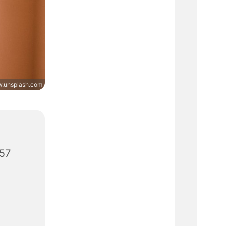
.unsplash.com
657