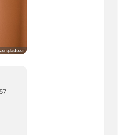
.unsplash.com
657