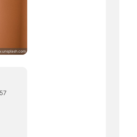
.unsplash.com
657