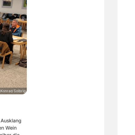
Konrad Solbrig
 Ausklang
en Wein
eiber die