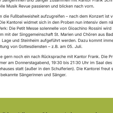
le Musik Revue passieren und blicken nach vorn.
 die Fußballweisheit aufzugreifen – nach dem Konzert ist 
Die Kantorei widmet sich in den Proben nun intensiv dem n
rk: Die Petit Messe solennelle von Gioachino Rossini wird
m mit der Singgemeinschaft St. Marien und Chören aus Ba
n, Lage und Steinheim aufgeführt werden. Dazu kommt imm
ltung von Gottesdiensten – z.B. am 05. Juli.
ie gern noch ein nach Rücksprache mit Kantor Frank. Die P
mmer am Donnerstagabend, 19:30 bis 21:30 Uhr im Saal des
auses statt (außer in den Schulferien). Die Kantorei freut 
 bekannte Sängerinnen und Sänger.