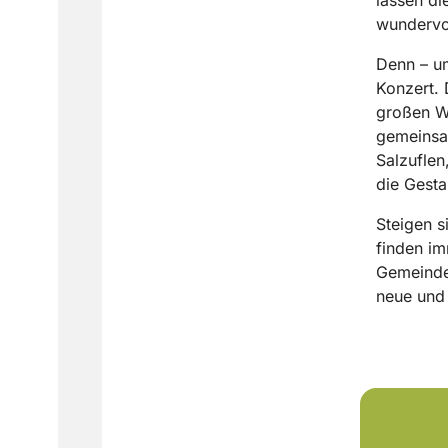
wundervol
Denn – um
Konzert. 
großen We
gemeinsa
Salzufle
die Gesta
Steigen s
finden i
Gemeindeh
neue und