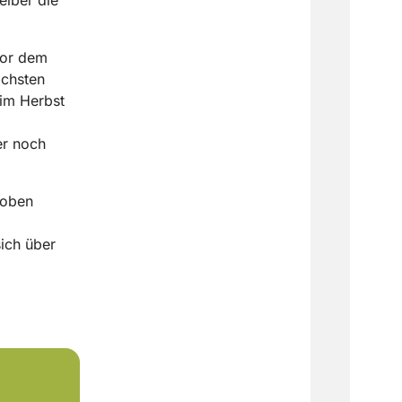
vor dem
ächsten
 im Herbst
d
er noch
roben
sich über