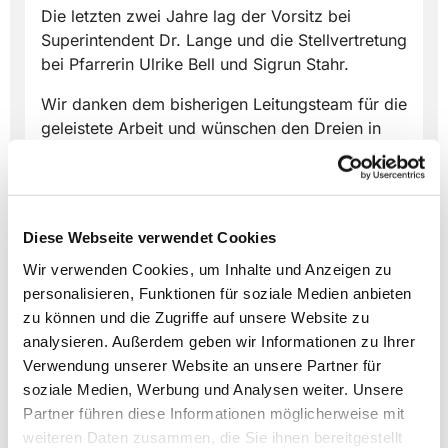
Die letzten zwei Jahre lag der Vorsitz bei
Superintendent Dr. Lange und die Stellvertretung
bei Pfarrerin Ulrike Bell und Sigrun Stahr.
Wir danken dem bisherigen Leitungsteam für die
geleistete Arbeit und wünschen den Dreien in
der neuen Konstellation Gottes Segen und gute
Impulse für die Gemeinde in allen Fragen und
Themen der kommenden Zeit.
Diese Webseite verwendet Cookies
Wir verwenden Cookies, um Inhalte und Anzeigen zu
personalisieren, Funktionen für soziale Medien anbieten
zu können und die Zugriffe auf unsere Website zu
analysieren. Außerdem geben wir Informationen zu Ihrer
Dies könnte Sie auch
Verwendung unserer Website an unsere Partner für
interessieren
soziale Medien, Werbung und Analysen weiter. Unsere
Partner führen diese Informationen möglicherweise mit
weiteren Daten zusammen, die Sie ihnen bereitgestellt