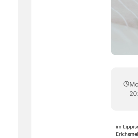
Mo
20
im Lippis
Erichsme