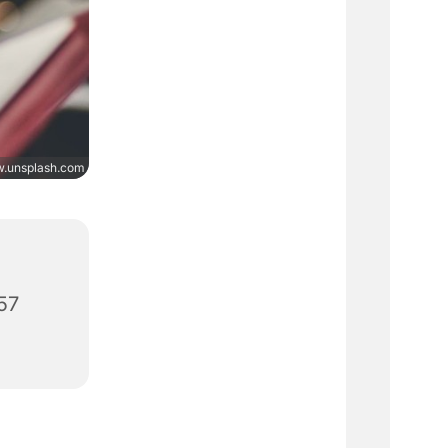
.unsplash.com
57