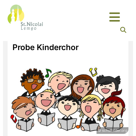
Probe Kinderchor
© schulbilder.org